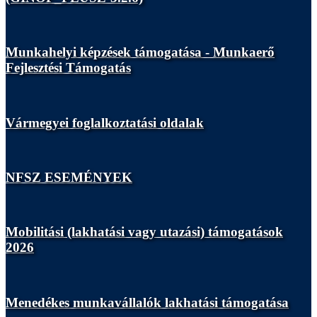
Munkahelyi képzések támogatása - Munkaerő
Fejlesztési Támogatás
Vármegyei foglalkoztatási oldalak
NFSZ ESEMÉNYEK
Mobilitási (lakhatási vagy utazási) támogatások
2026
Menedékes munkavállalók lakhatási támogatása