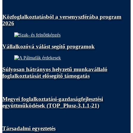
Közfoglalkoztatásból a versenyszférába program
2026
Vállalkozóvá válást segítő programok
Súlyosan hátrányos helyzetű munkavállaló
foglalkoztatását elősegítő támogatás
Megyei foglalkoztatási-gazdaságfejlesztési
együttműködések (TOP_Plusz-3.1.1-21)
Társadalmi egyeztetés