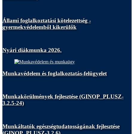
Állami foglalkoztatási kötelezettség -
gyermekvédelemből kikerülők
Nyári diákmunka 2026.
Munkavédelem és foglalkoztatás-felügyelet
Munkakörülmények fejlesztése (GINOP_PLUSZ-
3.2.5-24)
Munkáltatók egészségtudatosságának fejlesztése
(GINOP_PLUSZ-3.2.6)